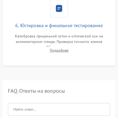
6. Юстировка и финальное тестирование
Калибровка прицельной сетки и оптической оси на
коллиматорном стенде. Проверка точности кликов
механизма поправок. Обязательное испытание прицела на
Подробнее
ударном стенде для проверки устойчивости к отдаче и
гарантии сохранения точки пристрелки.
FAQ. Ответы на вопросы