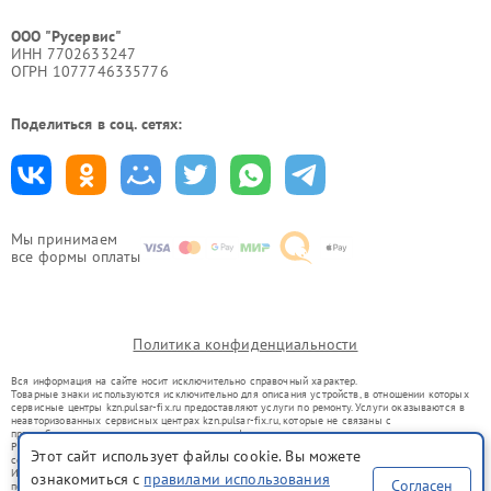
ООО "Русервис"
ИНН 7702633247
ОГРН 1077746335776
Поделиться в соц. сетях:
Мы принимаем
все формы оплаты
Политика конфиденциальности
Вся информация на сайте носит исключительно справочный характер.
Товарные знаки используются исключительно для описания устройств, в отношении которых
сервисные центры kzn.pulsar-fix.ru предоставляют услуги по ремонту. Услуги оказываются в
неавторизованных сервисных центрах kzn.pulsar-fix.ru, которые не связаны с
правообладателями товарных знаков или их официальными представителями.
Ремонт осуществляется для устройств, уже введенных в гражданский оборот в соответствии
Этот сайт использует файлы cookie. Вы можете
со статьей 1487 ГК РФ.
Использование товарных знаков не преследует цели индивидуализации услуг или введения
ознакомиться с
правилами использования
Согласен
потребителей в заблуждение, а служит для информирования о предоставляемых услугах по