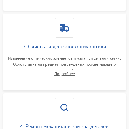
точки попадания или заклинивания подвижных частей.
3. Очистка и дефектоскопия оптики
Извлечение оптических элементов и узла прицельной сетки.
Осмотр линз на предмет повреждения просветляющего
покрытия или появления грибка. Бережная очистка стекол
Подробнее
спецрастворами. Проверка целостности гравированной
сетки и модуля ее подсветки.
4. Ремонт механики и замена деталей