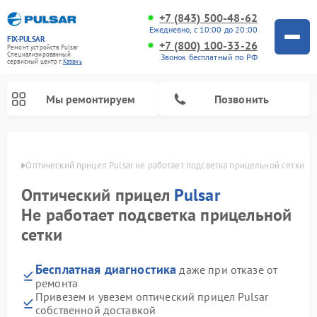
+7 (843) 500-48-62
Ежедневно, с 10:00 до 20:00
FIX-PULSAR
+7 (800) 100-33-26
Ремонт устройств Pulsar
Специализированный
Звонок бесплатный по РФ
cервисный центр г.
Казань
Мы ремонтируем
Позвонить
азани
Оптический прицел Pulsar не работает подсветка прицельной сетки
Оптический прицел
Pulsar
Ремонт тепловизионных прицелов Pulsar
Ремонт прицелов ночного видения Pulsar
Ремонт цифровых монокуляров Pulsar
Не работает подсветка прицельной
сетки
Бесплатная диагностика
даже при отказе от
ремонта
Привезем и увезем оптический прицел Pulsar
собственной доставкой