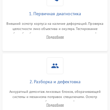
1. Первичная диагностика
Внешний осмотр корпуса на наличие деформаций. Проверка
целостности линз объектива и окуляра. Тестирование
работы барабанчиков ввода поправок, кольца отстройки
Подробнее
параллакса и зума. Выявление сколов, внутренних
загрязнений и нарушений герметичности.
2. Разборка и дефектовка
Аккуратный демонтаж линзовых блоков, оборачивающей
системы и механизма поправок спецключами. Осмотр
внутренних резьбовых соединений, пружин и
Подробнее
уплотнительных колец. Поиск причин люфта, смещения