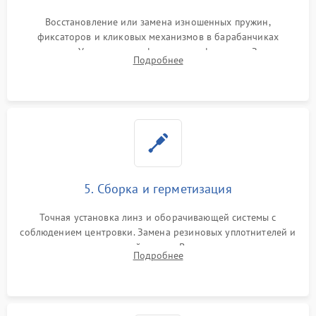
Восстановление или замена изношенных пружин,
фиксаторов и кликовых механизмов в барабанчиках
поправок. Устранение люфтов в трансфокаторе. Замена
Подробнее
поврежденных линз, разбитой сетки или восстановление
контактов в цепи подсветки прицельной марки.
5. Сборка и герметизация
Точная установка линз и оборачивающей системы с
соблюдением центровки. Замена резиновых уплотнителей и
нанесение влагозащитной смазки. Вакуумирование корпуса
Подробнее
и заполнение его осушенным азотом или аргоном для
защиты линз от внутреннего запотевания.