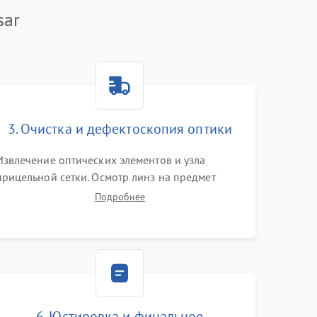
sar
3. Очистка и дефектоскопия оптики
Извлечение оптических элементов и узла
прицельной сетки. Осмотр линз на предмет
повреждения просветляющего покрытия или
Подробнее
появления грибка. Бережная очистка стекол
спецрастворами. Проверка целостности
гравированной сетки и модуля ее подсветки.
6. Юстировка и финальное