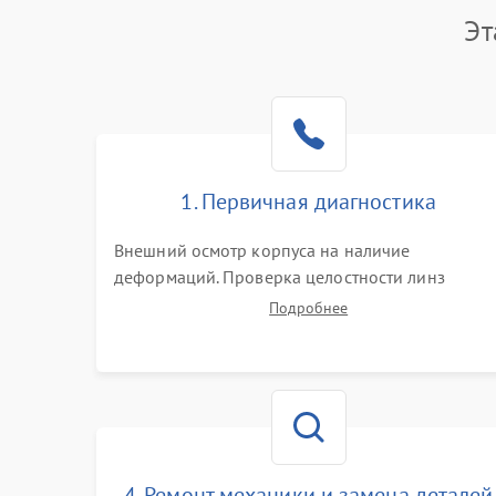
Эт
1. Первичная диагностика
Внешний осмотр корпуса на наличие
деформаций. Проверка целостности линз
объектива и окуляра. Тестирование работы
Подробнее
барабанчиков ввода поправок, кольца
отстройки параллакса и зума. Выявление сколов
внутренних загрязнений и нарушений
герметичности.
4. Ремонт механики и замена деталей