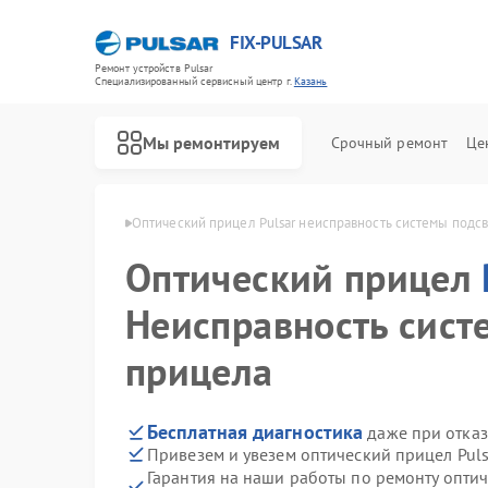
FIX-PULSAR
Ремонт устройств Pulsar
Специализированный cервисный центр г.
Казань
Мы ремонтируем
Срочный ремонт
Це
лов Pulsar в Казани
Оптический прицел Pulsar неисправность системы подс
Оптический прицел
Неисправность сист
Ремонт тепловизионных прицелов Pulsar
Ремонт прицелов ночного видения Pulsar
Ремонт цифровых монокуляров Pulsar
прицела
Бесплатная диагностика
даже при отказ
Привезем и увезем оптический прицел Puls
Гарантия на наши работы по ремонту опти