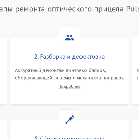
апы ремонта оптического прицела Pul
2. Разборка и дефектовка
Аккуратный демонтаж линзовых блоков,
оборачивающей системы и механизма поправок
спецключами. Осмотр внутренних резьбовых
Подробнее
соединений, пружин и уплотнительных колец.
,
Поиск причин люфта, смещения точки
попадания или заклинивания подвижных
частей.
5. Сборка и герметизация