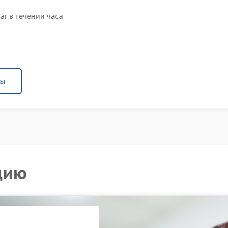
r в течении часа
ны
цию