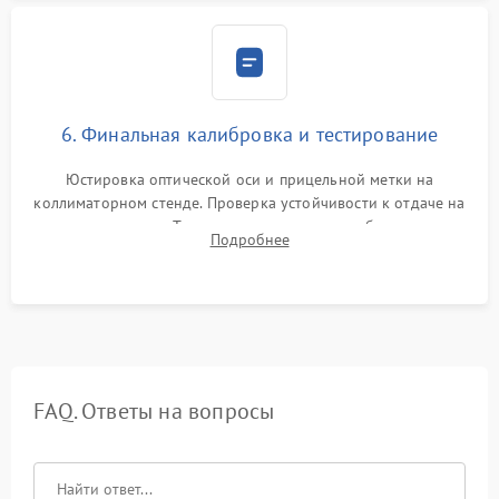
6. Финальная калибровка и тестирование
Юстировка оптической оси и прицельной метки на
коллиматорном стенде. Проверка устойчивости к отдаче на
ударном стенде. Тестирование качества изображения в
Подробнее
темноте, дальности обнаружения и корректной работы всех
режимов прицела.
FAQ. Ответы на вопросы