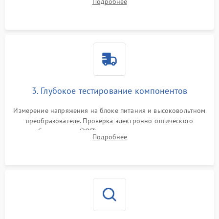
Подробнее
на окисление и проверка целостности уплотнительных
колец влагозащиты.
3. Глубокое тестирование компонентов
Измерение напряжения на блоке питания и высоковольтном
преобразователе. Проверка электронно-оптического
преобразователя (ЭОП) на стенде на предмет эмиссии,
Подробнее
шумов и засветок. Диагностика микросхем цифровых
моделей под микроскопом.