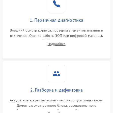
1. Первичная диагностика
Внешний осмотр корпуса, проверка элементов питания и
включения. Оценка работы ЭОП или цифровой матрицы,
проверка встроенной ИК-подсветки и механизма выверки
Подробнее
прицельной сетки. Выявление видимых дефектов оптики и
артефактов изображения.
2. Разборка и дефектовка
Аккуратное вскрытие герметичного корпуса спецключом.
Демонтаж электронного блока, высоковольтного
преобразователя и оптической системы. Осмотр контактов