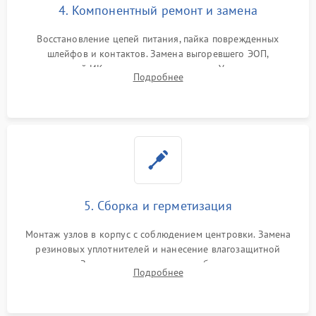
4. Компонентный ремонт и замена
Восстановление цепей питания, пайка поврежденных
шлейфов и контактов. Замена выгоревшего ЭОП,
неисправной ИК-подсветки или матрицы. Ультразвуковая
Подробнее
очистка плат и удаление загрязнений с линз объектива и
окуляра спецрастворами.
5. Сборка и герметизация
Монтаж узлов в корпус с соблюдением центровки. Замена
резиновых уплотнителей и нанесение влагозащитной
смазки. Заполнение внутреннего объема прицела
Подробнее
осушенным азотом для предотвращения запотевания оптики
при перепадах температур.