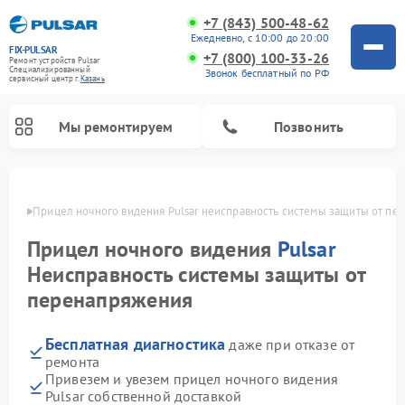
+7 (843) 500-48-62
Ежедневно, с 10:00 до 20:00
FIX-PULSAR
+7 (800) 100-33-26
Ремонт устройств Pulsar
Специализированный
Звонок бесплатный по РФ
cервисный центр г.
Казань
Мы ремонтируем
Позвонить
азани
Прицел ночного видения Pulsar неисправность системы защиты от п
Прицел ночного видения
Pulsar
Ремонт оптических прицелов Pulsar
Ремонт тепловизионных прицелов Pulsar
Ремонт цифровых монокуляров Pulsar
Неисправность системы защиты от
перенапряжения
Бесплатная диагностика
даже при отказе от
ремонта
Привезем и увезем прицел ночного видения
Pulsar собственной доставкой