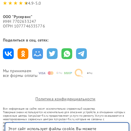
4.9-5.0
ООО "Русервис"
ИНН 7702633247
ОГРН 1077746335776
Поделиться в соц. сетях:
Мы принимаем
все формы оплаты
Политика конфиденциальности
Вся информация на сайте носит исключительно справочный характер.
Товарные знаки используются исключительно для описания устройств, в отношении которых
сервисные центры kzn.pulsar-fix.ru предоставляют услуги по ремонту. Услуги оказываются в
неавторизованных сервисных центрах kzn.pulsar-fix.ru, которые не связаны с
правообладателями товарных знаков или их официальными представителями.
Ремонт осуществляется для устройств, уже введенных в гражданский оборот в соответствии
Этот сайт использует файлы cookie. Вы можете
со статьей 1487 ГК РФ.