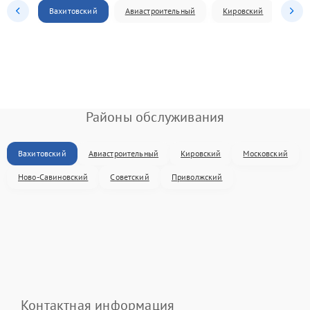
Вахитовский
Авиастроительный
Кировский
Моск
Районы обслуживания
Вахитовский
Авиастроительный
Кировский
Московский
Ново-Савиновский
Советский
Приволжский
Контактная информация