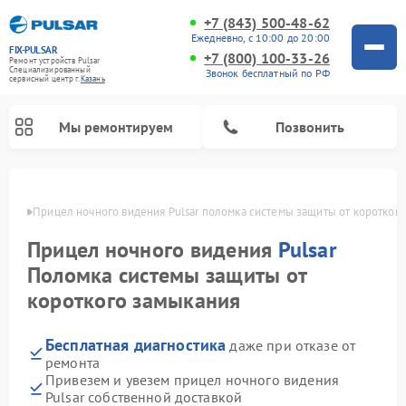
+7 (843) 500-48-62
Ежедневно, с 10:00 до 20:00
FIX-PULSAR
+7 (800) 100-33-26
Ремонт устройств Pulsar
Специализированный
Звонок бесплатный по РФ
cервисный центр г.
Казань
Мы ремонтируем
Позвонить
азани
Прицел ночного видения Pulsar поломка системы защиты от коротког
Прицел ночного видения
Pulsar
Ремонт оптических прицелов Pulsar
Ремонт тепловизионных прицелов Pulsar
Ремонт цифровых монокуляров Pulsar
Поломка системы защиты от
короткого замыкания
Бесплатная диагностика
даже при отказе от
ремонта
Привезем и увезем прицел ночного видения
Pulsar собственной доставкой