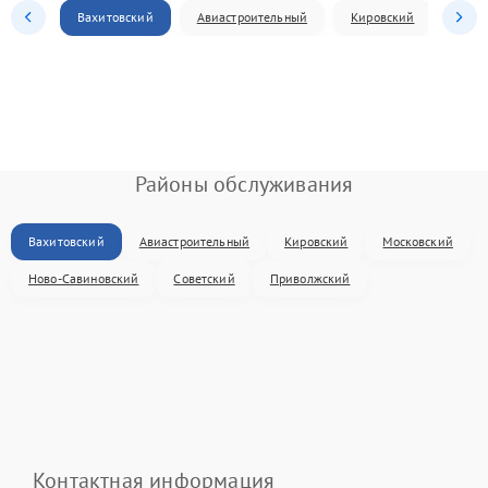
Вахитовский
Авиастроительный
Кировский
Моск
Районы обслуживания
Вахитовский
Авиастроительный
Кировский
Московский
Ново-Савиновский
Советский
Приволжский
Контактная информация