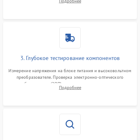
Подробнее
на окисление и проверка целостности уплотнительных
колец влагозащиты.
3. Глубокое тестирование компонентов
Измерение напряжения на блоке питания и высоковольтном
преобразователе. Проверка электронно-оптического
преобразователя (ЭОП) на стенде на предмет эмиссии,
Подробнее
шумов и засветок. Диагностика микросхем цифровых
моделей под микроскопом.