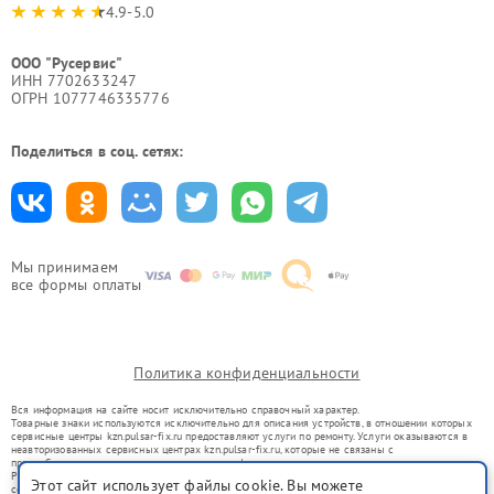
4.9-5.0
ООО "Русервис"
ИНН 7702633247
ОГРН 1077746335776
Поделиться в соц. сетях:
Мы принимаем
все формы оплаты
Политика конфиденциальности
Вся информация на сайте носит исключительно справочный характер.
Товарные знаки используются исключительно для описания устройств, в отношении которых
сервисные центры kzn.pulsar-fix.ru предоставляют услуги по ремонту. Услуги оказываются в
неавторизованных сервисных центрах kzn.pulsar-fix.ru, которые не связаны с
правообладателями товарных знаков или их официальными представителями.
Ремонт осуществляется для устройств, уже введенных в гражданский оборот в соответствии
Этот сайт использует файлы cookie. Вы можете
со статьей 1487 ГК РФ.