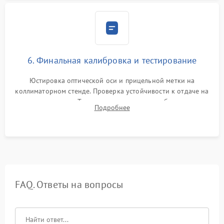
6. Финальная калибровка и тестирование
Юстировка оптической оси и прицельной метки на
коллиматорном стенде. Проверка устойчивости к отдаче на
ударном стенде. Тестирование качества изображения в
Подробнее
темноте, дальности обнаружения и корректной работы всех
режимов прицела.
FAQ. Ответы на вопросы