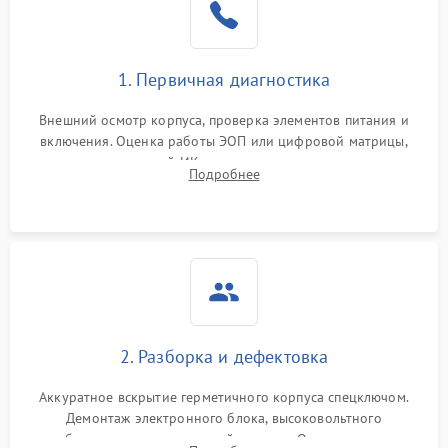
1. Первичная диагностика
Внешний осмотр корпуса, проверка элементов питания и
включения. Оценка работы ЭОП или цифровой матрицы,
проверка встроенной ИК-подсветки и механизма выверки
Подробнее
прицельной сетки. Выявление видимых дефектов оптики и
артефактов изображения.
2. Разборка и дефектовка
Аккуратное вскрытие герметичного корпуса спецключом.
Демонтаж электронного блока, высоковольтного
преобразователя и оптической системы. Осмотр контактов