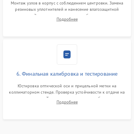
Монтаж узлов в корпус с соблюдением центровки. Замена
резиновых уплотнителей и нанесение влагозащитной
смазки. Заполнение внутреннего объема прицела
Подробнее
осушенным азотом для предотвращения запотевания оптики
при перепадах температур.
6. Финальная калибровка и тестирование
Юстировка оптической оси и прицельной метки на
коллиматорном стенде. Проверка устойчивости к отдаче на
ударном стенде. Тестирование качества изображения в
Подробнее
темноте, дальности обнаружения и корректной работы всех
режимов прицела.