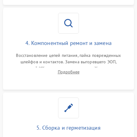
4. Компонентный ремонт и замена
Восстановление цепей питания, пайка поврежденных
шлейфов и контактов. Замена выгоревшего ЭОП,
неисправной ИК-подсветки или матрицы. Ультразвуковая
Подробнее
очистка плат и удаление загрязнений с линз объектива и
окуляра спецрастворами.
5. Сборка и герметизация