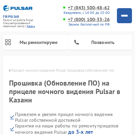
+7 (843) 500-48-62
Ежедневно, с 10:00 до 20:00
FIX-PULSAR
+7 (800) 100-33-26
Ремонт устройств Pulsar
Специализированный
Звонок бесплатный по РФ
cервисный центр г.
Казань
Мы ремонтируем
Позвонить
азани
Прицел ночного видения Pulsar прошивка (обновление по)
Прошивка (Обновление ПО) на
Ремонт оптических прицелов Pulsar
Ремонт тепловизионных прицелов Pulsar
Ремонт цифровых монокуляров Pulsar
прицеле ночного видения Pulsar в
Казани
Привезем и увезем прицел ночного видения
Pulsar собственной доставкой
Гарантия на наши работы по ремонту прицелов
до 3-х лет
ночного видения Pulsar