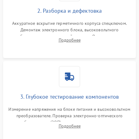
2. Разборка и дефектовка
Аккуратное вскрытие герметичного корпуса спецключом.
Демонтаж электронного блока, высоковольтного
преобразователя и оптической системы. Осмотр контактов
Подробнее
на окисление и проверка целостности уплотнительных
колец влагозащиты.
3. Глубокое тестирование компонентов
Измерение напряжения на блоке питания и высоковольтном
преобразователе. Проверка электронно-оптического
преобразователя (ЭОП) на стенде на предмет эмиссии,
Подробнее
шумов и засветок. Диагностика микросхем цифровых
моделей под микроскопом.