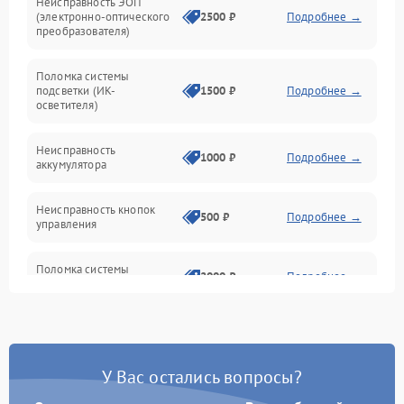
Неисправность ЭОП
Неисправность управления
(электронно-оптического
2500 ₽
Подробнее →
преобразователя)
Прочие неисправности
Поломка системы
подсветки (ИК-
1500 ₽
Подробнее →
Оптика
осветителя)
Неисправность
1000 ₽
Подробнее →
аккумулятора
Неисправность кнопок
500 ₽
Подробнее →
управления
Поломка системы
2000 ₽
Подробнее →
стабилизации
Повреждение системы
1000 ₽
Подробнее →
защиты от перегрузок
У Вас остались вопросы?
Неисправность системы
автоматического
1000 ₽
Подробнее →