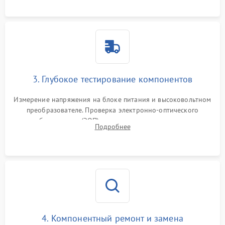
колец влагозащиты.
3. Глубокое тестирование компонентов
Измерение напряжения на блоке питания и высоковольтном
преобразователе. Проверка электронно-оптического
преобразователя (ЭОП) на стенде на предмет эмиссии,
Подробнее
шумов и засветок. Диагностика микросхем цифровых
моделей под микроскопом.
4. Компонентный ремонт и замена