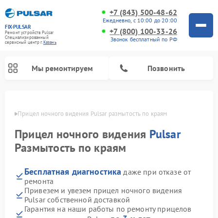
+7 (843) 500-48-62
Ежедневно, с 10:00 до 20:00
FIX-PULSAR
+7 (800) 100-33-26
Ремонт устройств Pulsar
Специализированный
Звонок бесплатный по РФ
cервисный центр г.
Казань
Мы ремонтируем
Позвонить
азани
Прицел ночного видения Pulsar размытость по краям
Прицел ночного видения
Pulsar
Ремонт оптических прицелов Pulsar
Ремонт тепловизионных прицелов Pulsar
Ремонт цифровых монокуляров Pulsar
Размытость по краям
Бесплатная диагностика
даже при отказе от
ремонта
Привезем и увезем прицел ночного видения
Pulsar собственной доставкой
Гарантия на наши работы по ремонту прицелов