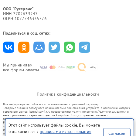
ООО "Русервис"
ИНН 7702633247
ОГРН 1077746335776
Поделиться в соц. сетях:
Мы принимаем
все формы оплаты
Политика конфиденциальности
Вся информация на сайте носит исключительно справочный характер.
Товарные знаки используются исключительно для описания устройств, в отношении которых
сервисные центры kzn.pulsar-fix.ru предоставляют услуги по ремонту. Услуги оказываются в
неавторизованных сервисных центрах kzn.pulsar-fix.ru, которые не связаны с
правообладателями товарных знаков или их официальными представителями.
Ремонт осуществляется для устройств, уже введенных в гражданский оборот в соответствии
Этот сайт использует файлы cookie. Вы можете
со статьей 1487 ГК РФ.
Использование товарных знаков не преследует цели индивидуализации услуг или введения
ознакомиться с
правилами использования
Согласен
потребителей в заблуждение, а служит для информирования о предоставляемых услугах по