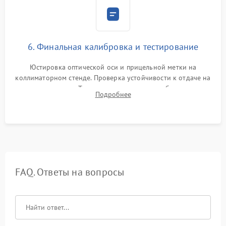
6. Финальная калибровка и тестирование
Юстировка оптической оси и прицельной метки на
коллиматорном стенде. Проверка устойчивости к отдаче на
ударном стенде. Тестирование качества изображения в
Подробнее
темноте, дальности обнаружения и корректной работы всех
режимов прицела.
FAQ. Ответы на вопросы