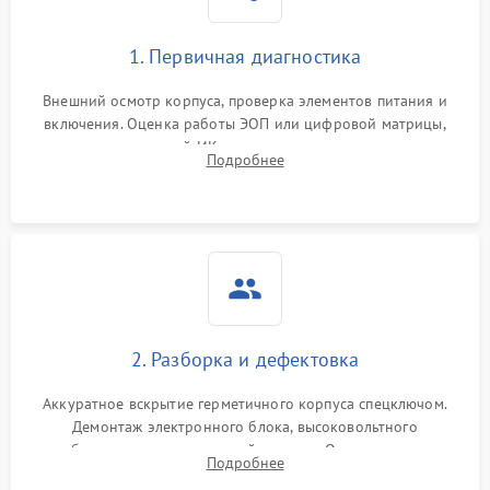
1. Первичная диагностика
Внешний осмотр корпуса, проверка элементов питания и
включения. Оценка работы ЭОП или цифровой матрицы,
проверка встроенной ИК-подсветки и механизма выверки
Подробнее
прицельной сетки. Выявление видимых дефектов оптики и
артефактов изображения.
2. Разборка и дефектовка
Аккуратное вскрытие герметичного корпуса спецключом.
Демонтаж электронного блока, высоковольтного
преобразователя и оптической системы. Осмотр контактов
Подробнее
на окисление и проверка целостности уплотнительных