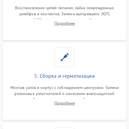
Восстановление цепей питания, пайка поврежденных
шлейфов и контактов. Замена выгоревшего ЭОП,
неисправной ИК-подсветки или матрицы. Ультразвуковая
Подробнее
очистка плат и удаление загрязнений с линз объектива и
окуляра спецрастворами.
5. Сборка и герметизация
Монтаж узлов в корпус с соблюдением центровки. Замена
резиновых уплотнителей и нанесение влагозащитной
смазки. Заполнение внутреннего объема прицела
Подробнее
осушенным азотом для предотвращения запотевания оптики
при перепадах температур.