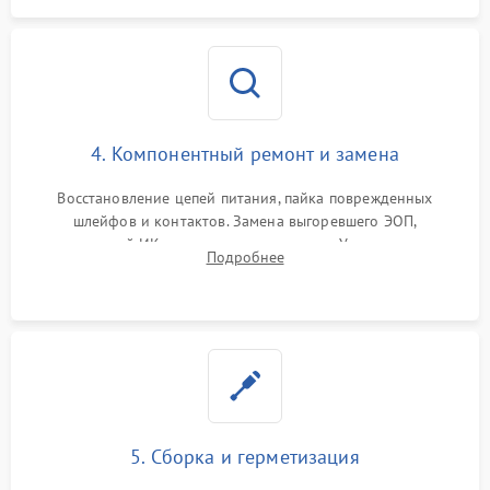
4. Компонентный ремонт и замена
Восстановление цепей питания, пайка поврежденных
шлейфов и контактов. Замена выгоревшего ЭОП,
неисправной ИК-подсветки или матрицы. Ультразвуковая
Подробнее
очистка плат и удаление загрязнений с линз объектива и
окуляра спецрастворами.
5. Сборка и герметизация