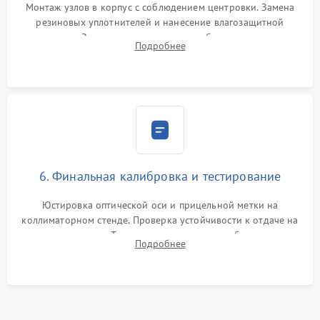
Монтаж узлов в корпус с соблюдением центровки. Замена
резиновых уплотнителей и нанесение влагозащитной
смазки. Заполнение внутреннего объема прицела
Подробнее
осушенным азотом для предотвращения запотевания оптики
при перепадах температур.
6. Финальная калибровка и тестирование
Юстировка оптической оси и прицельной метки на
коллиматорном стенде. Проверка устойчивости к отдаче на
ударном стенде. Тестирование качества изображения в
Подробнее
темноте, дальности обнаружения и корректной работы всех
режимов прицела.