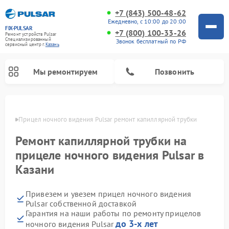
+7 (843) 500-48-62
Ежедневно, с 10:00 до 20:00
FIX-PULSAR
+7 (800) 100-33-26
Ремонт устройств Pulsar
Специализированный
Звонок бесплатный по РФ
cервисный центр г.
Казань
Мы ремонтируем
Позвонить
азани
Прицел ночного видения Pulsar ремонт капиллярной трубки
Ремонт капиллярной трубки на
Ремонт оптических прицелов Pulsar
Ремонт тепловизионных прицелов Pulsar
Ремонт цифровых монокуляров Pulsar
прицеле ночного видения Pulsar в
Казани
Привезем и увезем прицел ночного видения
Pulsar собственной доставкой
Гарантия на наши работы по ремонту прицелов
до 3-х лет
ночного видения Pulsar