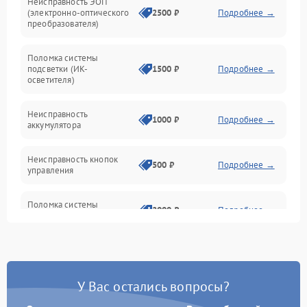
Неисправность ЭОП
Неисправность управления
(электронно-оптического
2500 ₽
Подробнее →
преобразователя)
Прочие неисправности
Поломка системы
подсветки (ИК-
1500 ₽
Подробнее →
Оптика
осветителя)
Неисправность
1000 ₽
Подробнее →
аккумулятора
Неисправность кнопок
500 ₽
Подробнее →
управления
Поломка системы
2000 ₽
Подробнее →
стабилизации
Повреждение системы
1000 ₽
Подробнее →
защиты от перегрузок
У Вас остались вопросы?
Неисправность системы
автоматического
1000 ₽
Подробнее →