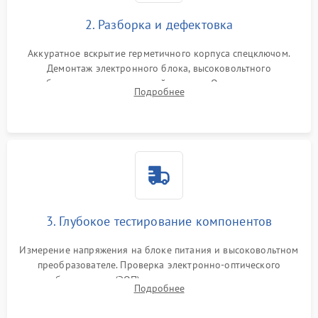
2. Разборка и дефектовка
Аккуратное вскрытие герметичного корпуса спецключом.
Демонтаж электронного блока, высоковольтного
преобразователя и оптической системы. Осмотр контактов
Подробнее
на окисление и проверка целостности уплотнительных
колец влагозащиты.
3. Глубокое тестирование компонентов
Измерение напряжения на блоке питания и высоковольтном
преобразователе. Проверка электронно-оптического
преобразователя (ЭОП) на стенде на предмет эмиссии,
Подробнее
шумов и засветок. Диагностика микросхем цифровых
моделей под микроскопом.