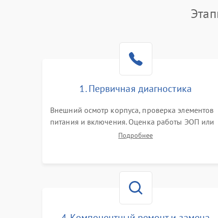
Этап
1. Первичная диагностика
Внешний осмотр корпуса, проверка элементов
питания и включения. Оценка работы ЭОП или
цифровой матрицы, проверка встроенной ИК-
Подробнее
подсветки и механизма выверки прицельной
сетки. Выявление видимых дефектов оптики и
артефактов изображения.
4. Компонентный ремонт и замена