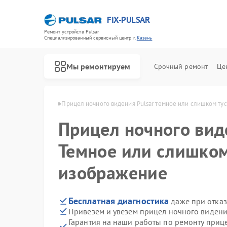
FIX-PULSAR
Ремонт устройств Pulsar
Специализированный cервисный центр г.
Казань
Мы ремонтируем
Срочный ремонт
Це
ния Pulsar в Казани
Прицел ночного видения Pulsar темное или слишком ту
Прицел ночного ви
Темное или слишком
Ремонт оптических прицелов Pulsar
Ремонт тепловизионных прицелов Pulsar
Ремонт цифровых монокуляров Pulsar
изображение
Бесплатная диагностика
даже при отказ
Привезем и увезем прицел ночного видени
Гарантия на наши работы по ремонту приц