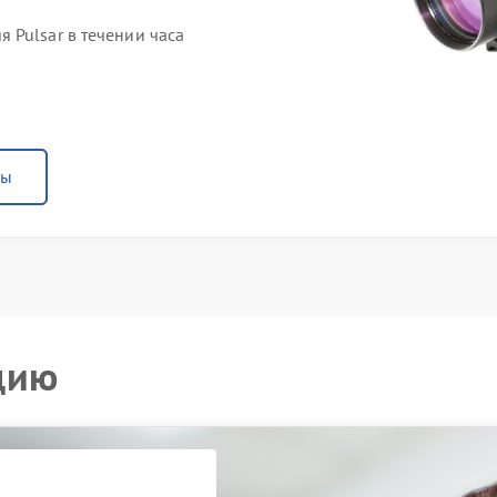
 Pulsar в течении часа
ны
цию