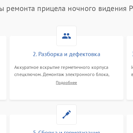
ы ремонта прицела ночного видения P
2. Разборка и дефектовка
Аккуратное вскрытие герметичного корпуса
спецключом. Демонтаж электронного блока,
высоковольтного преобразователя и
Подробнее
оптической системы. Осмотр контактов на
окисление и проверка целостности
уплотнительных колец влагозащиты.
5. Сборка и герметизация