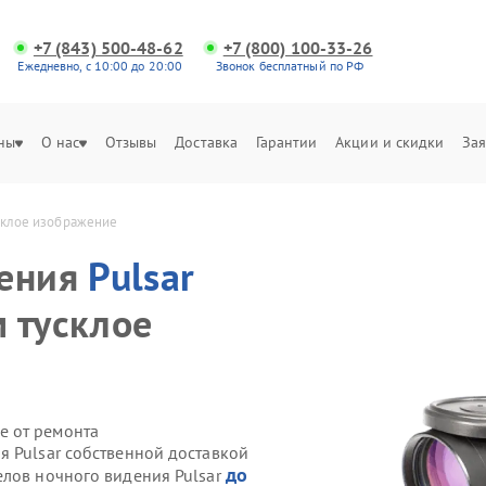
+7 (843) 500-48-62
+7 (800) 100-33-26
Ежедневно, с 10:00 до 20:00
Звонок бесплатный по РФ
ны
О нас
Отзывы
Доставка
Гарантии
Акции и скидки
Зая
склое изображение
дения
Pulsar
 тусклое
е от ремонта
я Pulsar собственной доставкой
до
елов ночного видения Pulsar