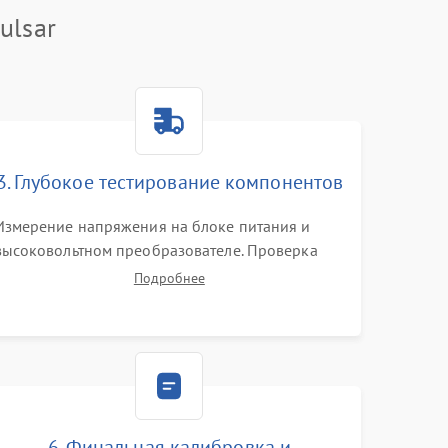
ulsar
3. Глубокое тестирование компонентов
Измерение напряжения на блоке питания и
высоковольтном преобразователе. Проверка
электронно-оптического преобразователя (ЭОП)
Подробнее
на стенде на предмет эмиссии, шумов и
засветок. Диагностика микросхем цифровых
моделей под микроскопом.
6. Финальная калибровка и