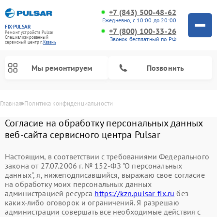
+7 (843) 500-48-62
Ежедневно, с 10:00 до 20:00
FIX-PULSAR
+7 (800) 100-33-26
Ремонт устройств Pulsar
Специализированный
Звонок бесплатный по РФ
cервисный центр г.
Казань
Мы ремонтируем
Позвонить
Главная
Политика конфиденциальности
Согласие на обработку персональных данных
веб-сайта сервисного центра Pulsar
Настоящим, в соответствии с требованиями Федерального
закона от 27.07.2006 г. № 152-ФЗ "О персональных
Ремонт оптических прицелов Pulsar
Ремонт цифровых монокуляров Pulsar
Ремонт тепловизионных прицелов Pulsar
Ремонт прицелов ночного видения Pulsar
данных", я, нижеподписавшийся, выражаю свое согласие
на обработку моих персональных данных
администрацией ресурса
https://kzn.pulsar-fix.ru
без
каких-либо оговорок и ограничений. Я разрешаю
администрации совершать все необходимые действия с