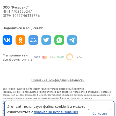
ООО "Русервис"
ИНН 7702633247
ОГРН 1077746335776
Поделиться в соц. сетях:
Мы принимаем
все формы оплаты
Политика конфиденциальности
Вся информация на сайте носит исключительно справочный характер.
Товарные знаки используются исключительно для описания устройств, в отношении которых
сервисные центры kzn.pulsar-fix.ru предоставляют услуги по ремонту. Услуги оказываются в
неавторизованных сервисных центрах kzn.pulsar-fix.ru, которые не связаны с
правообладателями товарных знаков или их официальными представителями.
Ремонт осуществляется для устройств, уже введенных в гражданский оборот в соответствии
Этот сайт использует файлы cookie. Вы можете
со статьей 1487 ГК РФ.
Использование товарных знаков не преследует цели индивидуализации услуг или введения
ознакомиться с
правилами использования
Согласен
потребителей в заблуждение, а служит для информирования о предоставляемых услугах по