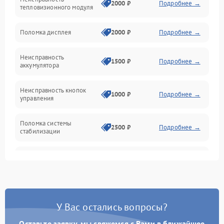
Матрица
2000 ₽
Подробнее →
тепловизионного модуля
Юстировка
Поломка дисплея
2000 ₽
Подробнее →
Механические повреждения
Неисправность
1500 ₽
Подробнее →
аккумулятора
Оптика
Неисправность кнопок
1000 ₽
Подробнее →
управления
Поломка системы
2500 ₽
Подробнее →
стабилизации
Повреждение системы
2500 ₽
Подробнее →
записи
Неисправность системы
1500 ₽
Подробнее →
Wi-Fi
У Вас остались вопросы?
Поломка системы GPS
2000 ₽
Подробнее →
Оставьте заявку, мы свяжемся с Вами в ближайшее