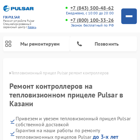
+7 (843) 500-48-62
Ежедневно, с 10:00 до 20:00
FIX-PULSAR
+7 (800) 100-33-26
Ремонт устройств Pulsar
Специализированный
Звонок бесплатный по РФ
cервисный центр г.
Казань
Мы ремонтируем
Позвонить
азани
Тепловизионный прицел Pulsar ремонт контроллеров
Ремонт контроллеров на
Ремонт прицелов ночного видения Pulsar
Ремонт оптических прицелов Pulsar
Ремонт цифровых монокуляров Pulsar
тепловизионном прицеле Pulsar в
Казани
Привезем и увезем тепловизионный прицел Pulsar
собственной доставкой
Гарантия на наши работы по ремонту
до 3-х лет
тепловизионных прицелов Pulsar