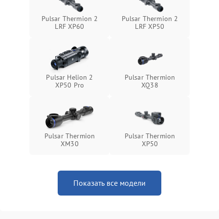
Неисправность системы
1500 ₽
Подробнее →
Pulsar Thermion 2
Pulsar Thermion 2
защиты от перегрева
LRF XP60
LRF XP50
Поломка системы защиты
1500 ₽
Подробнее →
от перенапряжения
Pulsar Helion 2
Pulsar Thermion
Поломка системы защиты
1500 ₽
Подробнее →
XP50 Pro
XQ38
от замыкания
Pulsar Thermion
Pulsar Thermion
XM30
XP50
Показать все модели