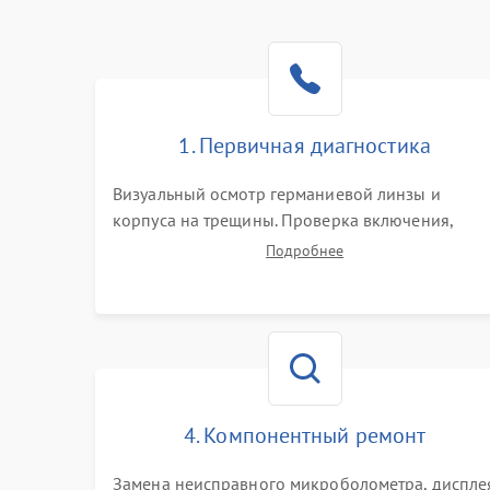
1. Первичная диагностика
Визуальный осмотр германиевой линзы и
корпуса на трещины. Проверка включения,
реакции кнопок и разъемов зарядки. Оценка
Подробнее
вывода тепловой сигнатуры на экран, проверка
базовых функций и считывание системных
ошибок.
4. Компонентный ремонт
Замена неисправного микроболометра, диспле