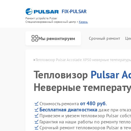
FIX-PULSAR
Ремонт устройств Pulsar
Специализированный cервисный центр г.
Казань
Мы ремонтируем
Срочный ремонт
Це
olade XP50 в Казани
Тепловизор Pulsar Accolade XP50 неверные температур
Тепловизор
Pulsar A
Неверные температ
Ремонт оптических прицелов Pulsar
Ремонт тепловизионных прицелов Pulsar
Ремонт прицелов ночного видения Pulsar
Ремонт цифровых монокуляров Pulsar
от 480 руб.
Стоимость ремонта
Бесплатная диагностика
даже при отказ
Привезем и увезем тепловизор Pulsar собс
Гарантия на наши работы по ремонту тепло
Срочный ремонт тепловизоров Pulsar в теч