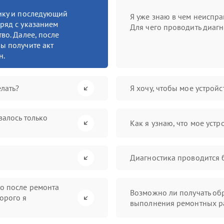
тику и последующий
Я уже знаю в чем неиспра
ряд с указанием
Для чего проводить диагн
во. Далее, после
ы получите акт
н.
лать?
Я хочу, чтобы мое устрой
валось только
Как я узнаю, что мое устр
Диагностика проводится 
во после ремонта
Возможно ли получать обр
орого я
выполнения ремонтных р