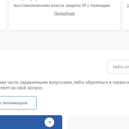
восстановлением класса защиты IP с помощью
новых герметиков и прокладок. Программная
Подробнее
калибровка матрицы по эталонному абсолютно
черному телу для точного измерения
температур.
е часто задаваемыми вопросами, либо обратиться в сервисны
твет на свой вопрос.
у тепловизоров