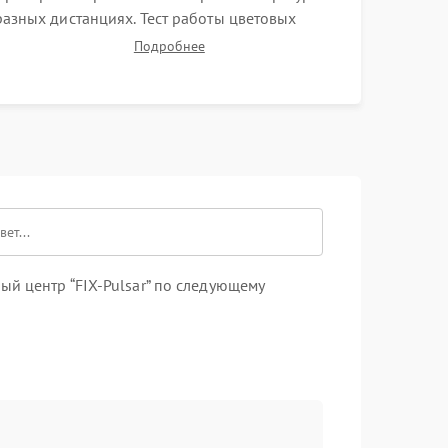
разных дистанциях. Тест работы цветовых
палитр, сохранения термограмм в память и
Подробнее
передачи данных на ПК. Проверка
автономности работы и итоговый контроль
качества.
й центр “FIX-Pulsar” по следующему