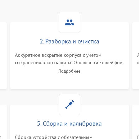
2. Разборка и очистка
Аккуратное вскрытие корпуса с учетом
сохранения влагозащиты. Отключение шлейфов
питания и дисплея. Очистка внутренних плат от
Подробнее
окислов и пыли. Бережная обработка
германиевого объектива специализированными
растворами.
5. Сборка и калибровка
я
Сборка устройства с обязательным