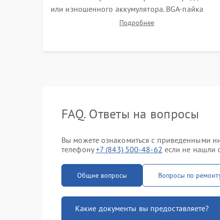
или изношенного аккумулятора. BGA-пайка
поврежденных контроллеров на материнской
Подробнее
плате. Восстановление разъемов и кнопок,
замена поврежденных элементов корпуса.
FAQ. Ответы на вопросы
Вы можете ознакомиться с приведенными ниж
телефону
+7 (843) 500-48-62
если не нашли о
Общие вопросы
Вопросы по ремонт
Какие документы вы предоставляете?