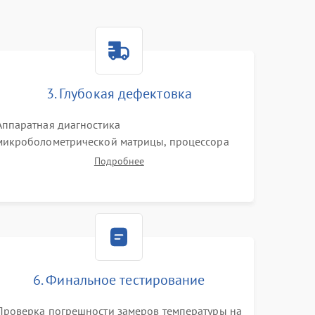
3. Глубокая дефектовка
Аппаратная диагностика
микроболометрической матрицы, процессора
обработки изображений и цепей питания.
Подробнее
Проверка целостности шлейфов, модуля памяти
и интерфейсов связи. Выявление сгоревших
SMD-компонентов на плате.
6. Финальное тестирование
Проверка погрешности замеров температуры на