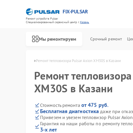
FIX-PULSAR
Ремонт устройств Pulsar
Специализированный cервисный центр г.
Казань
Мы ремонтируем
Срочный ремонт
Це
ров Pulsar в Казани
Ремонт тепловизора Pulsar Axion XM30S в Казани
Ремонт тепловизора 
XM30S в Казани
Ремонт оптических прицелов Pulsar
Ремонт тепловизионных прицелов Pulsar
Ремонт прицелов ночного видения Pulsar
Ремонт цифровых монокуляров Pulsar
от 475 руб.
Стоимость ремонта
Бесплатная диагностика
даже при отказ
Привезем и увезем тепловизор Pulsar Axio
Гарантия на наши работы по ремонту тепл
3-х лет