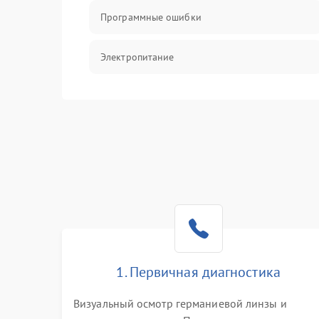
Программные ошибки
Электропитание
Измерения
Матрица
Проблемы питания
Температурные проблемы
Сбои коммуникаций и интерфейсов
1. Первичная диагностика
Программные сбои
Визуальный осмотр германиевой линзы и