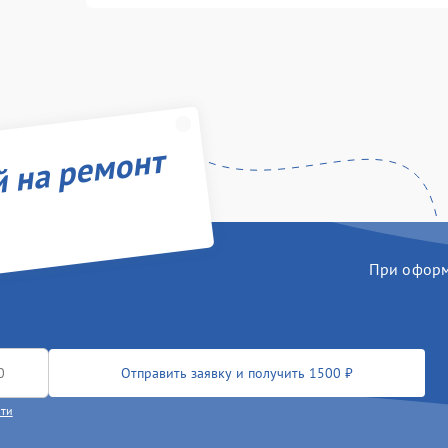
й на ремонт
При оформл
Отправить заявку и получить 1500 ₽
сти