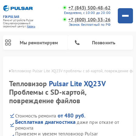
+7 (843) 500-48-62
Ежедневно, с 10:00 до 20:00
FIX-PULSAR
+7 (800) 100-33-26
Ремонт устройств Pulsar
Специализированный
Звонок бесплатный по РФ
cервисный центр г.
Казань
Мы ремонтируем
Позвонить
азани
Тепловизор Pulsar Lite XQ23V проблемы с sd‑картой, повреждение фа
Тепловизор
Pulsar Lite XQ23V
Ремонт прицелов ночного видения Pulsar
Ремонт оптических прицелов Pulsar
Ремонт тепловизионных прицелов Pulsar
Ремонт цифровых монокуляров Pulsar
Проблемы с SD‑картой,
повреждение файлов
от 480 руб.
Стоимость ремонта
Бесплатная диагностика
даже при отказе от
ремонта
Привезем и увезем тепловизор Pulsar