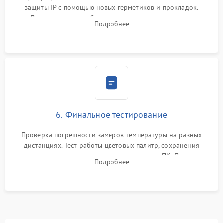
защиты IP с помощью новых герметиков и прокладок.
Программная калибровка матрицы по эталонному
Подробнее
абсолютно черному телу для точного измерения температур.
6. Финальное тестирование
Проверка погрешности замеров температуры на разных
дистанциях. Тест работы цветовых палитр, сохранения
термограмм в память и передачи данных на ПК. Проверка
Подробнее
автономности работы и итоговый контроль качества.