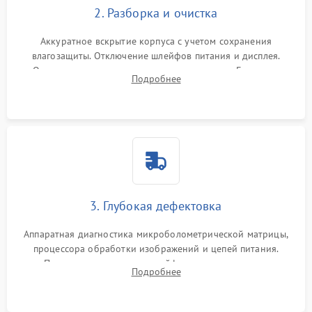
2. Разборка и очистка
Аккуратное вскрытие корпуса с учетом сохранения
влагозащиты. Отключение шлейфов питания и дисплея.
Очистка внутренних плат от окислов и пыли. Бережная
Подробнее
обработка германиевого объектива специализированными
растворами.
3. Глубокая дефектовка
Аппаратная диагностика микроболометрической матрицы,
процессора обработки изображений и цепей питания.
Проверка целостности шлейфов, модуля памяти и
Подробнее
интерфейсов связи. Выявление сгоревших SMD-компонентов
на плате.