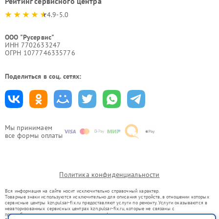
Рейтинг сервисного центра
4.9-5.0
ООО "Русервис"
ИНН 7702633247
ОГРН 1077746335776
Поделиться в соц. сетях:
Мы принимаем
все формы оплаты
Политика конфиденциальности
Вся информация на сайте носит исключительно справочный характер.
Товарные знаки используются исключительно для описания устройств, в отношении которых
сервисные центры kzn.pulsar-fix.ru предоставляют услуги по ремонту. Услуги оказываются в
неавторизованных сервисных центрах kzn.pulsar-fix.ru, которые не связаны с
правообладателями товарных знаков или их официальными представителями.