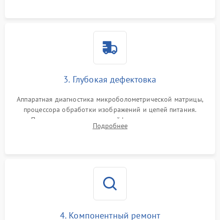
растворами.
3. Глубокая дефектовка
Аппаратная диагностика микроболометрической матрицы,
процессора обработки изображений и цепей питания.
Проверка целостности шлейфов, модуля памяти и
Подробнее
интерфейсов связи. Выявление сгоревших SMD-компонентов
на плате.
4. Компонентный ремонт