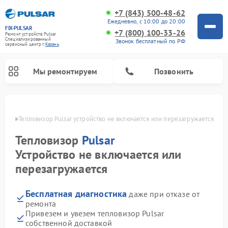
+7 (843) 500-48-62
Ежедневно, с 10:00 до 20:00
FIX-PULSAR
+7 (800) 100-33-26
Ремонт устройств Pulsar
Специализированный
Звонок бесплатный по РФ
cервисный центр г.
Казань
Мы ремонтируем
Позвонить
азани
Тепловизор Pulsar устройство не включается или перезагружается
Тепловизор
Pulsar
Ремонт прицелов ночного видения Pulsar
Ремонт оптических прицелов Pulsar
Ремонт тепловизионных прицелов Pulsar
Ремонт цифровых монокуляров Pulsar
Устройство не включается или
перезагружается
Бесплатная диагностика
даже при отказе от
ремонта
Привезем и увезем тепловизор Pulsar
собственной доставкой