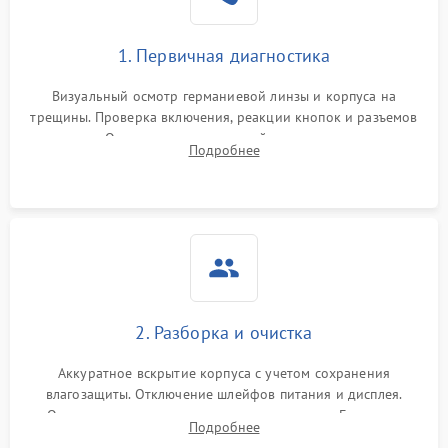
1. Первичная диагностика
Визуальный осмотр германиевой линзы и корпуса на
трещины. Проверка включения, реакции кнопок и разъемов
зарядки. Оценка вывода тепловой сигнатуры на экран,
Подробнее
проверка базовых функций и считывание системных
ошибок.
2. Разборка и очистка
Аккуратное вскрытие корпуса с учетом сохранения
влагозащиты. Отключение шлейфов питания и дисплея.
Очистка внутренних плат от окислов и пыли. Бережная
Подробнее
обработка германиевого объектива специализированными