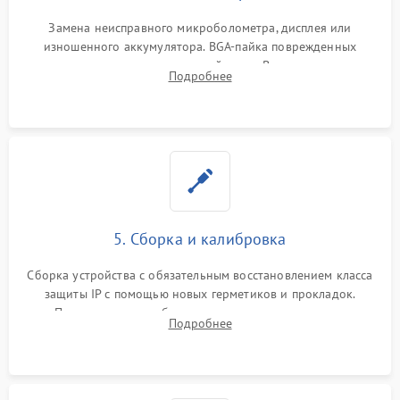
Замена неисправного микроболометра, дисплея или
изношенного аккумулятора. BGA-пайка поврежденных
контроллеров на материнской плате. Восстановление
Подробнее
разъемов и кнопок, замена поврежденных элементов
корпуса.
5. Сборка и калибровка
Сборка устройства с обязательным восстановлением класса
защиты IP с помощью новых герметиков и прокладок.
Программная калибровка матрицы по эталонному
Подробнее
абсолютно черному телу для точного измерения температур.