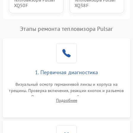
XQ50F
XQ38F
Этапы ремонта тепловизора Pulsar
1. Первичная диагностика
Визуальный осмотр германиевой линзы и корпуса на
трещины. Проверка включения, реакции кнопок и разъемов
зарядки. Оценка вывода тепловой сигнатуры на экран,
Подробнее
проверка базовых функций и считывание системных
ошибок.