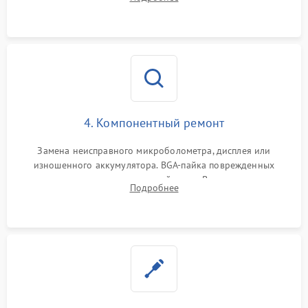
интерфейсов связи. Выявление сгоревших SMD-компонентов
на плате.
4. Компонентный ремонт
Замена неисправного микроболометра, дисплея или
изношенного аккумулятора. BGA-пайка поврежденных
контроллеров на материнской плате. Восстановление
Подробнее
разъемов и кнопок, замена поврежденных элементов
корпуса.