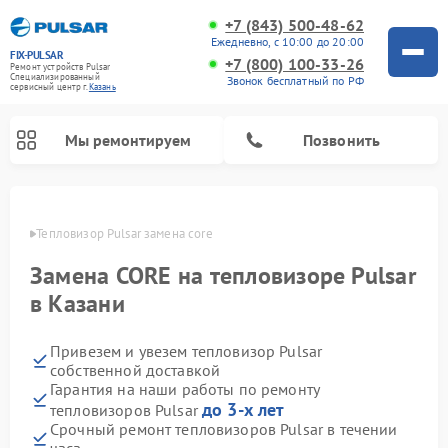
+7 (843) 500-48-62
Ежедневно, с 10:00 до 20:00
FIX-PULSAR
+7 (800) 100-33-26
Ремонт устройств Pulsar
Специализированный
Звонок бесплатный по РФ
cервисный центр г.
Казань
Мы ремонтируем
Позвонить
азани
Тепловизор Pulsar замена core
Замена CORE на тепловизоре Pulsar
Ремонт прицелов ночного видения Pulsar
Ремонт оптических прицелов Pulsar
Ремонт тепловизионных прицелов Pulsar
Ремонт цифровых монокуляров Pulsar
в Казани
Привезем и увезем тепловизор Pulsar
собственной доставкой
Гарантия на наши работы по ремонту
до 3-х лет
тепловизоров Pulsar
Срочный ремонт тепловизоров Pulsar в течении