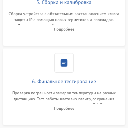
5. Сборка и калибровка
Сборка устройства с обязательным восстановлением класса
защиты IP с помощью новых герметиков и прокладок.
Программная калибровка матрицы по эталонному
Подробнее
абсолютно черному телу для точного измерения температур.
6. Финальное тестирование
Проверка погрешности замеров температуры на разных
дистанциях. Тест работы цветовых палитр, сохранения
термограмм в память и передачи данных на ПК. Проверка
Подробнее
автономности работы и итоговый контроль качества.