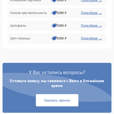
Искажение картинки
3500 ₽
Подробнее →
Электропитание
Низкая чувствительность
3500 ₽
Подробнее →
Измерения
Артефакты
3500 ₽
Подробнее →
Матрица
Шум матрицы
3500 ₽
Подробнее →
Проблемы питания
Температурные проблемы
Сбои коммуникаций и интерфейсов
У Вас остались вопросы?
Программные сбои
Оставьте заявку, мы свяжемся с Вами в ближайшее
время
Проблемы с объективом
Заказать звонок
Экран (дисплей)