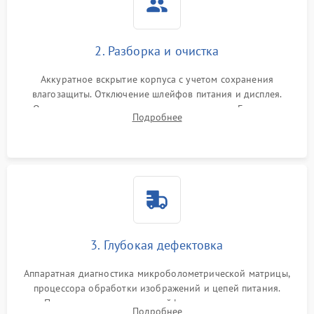
2. Разборка и очистка
Аккуратное вскрытие корпуса с учетом сохранения
влагозащиты. Отключение шлейфов питания и дисплея.
Очистка внутренних плат от окислов и пыли. Бережная
Подробнее
обработка германиевого объектива специализированными
растворами.
3. Глубокая дефектовка
Аппаратная диагностика микроболометрической матрицы,
процессора обработки изображений и цепей питания.
Проверка целостности шлейфов, модуля памяти и
Подробнее