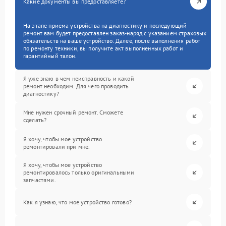
Какие документы вы предоставляете?
На этапе приема устройства на диагностику и последующий
ремонт вам будет предоставлен заказ-наряд с указанием страховых
обязательств на ваше устройство. Далее, после выполнения работ
по ремонту техники, вы получите акт выполненных работ и
гарантийный талон.
Я уже знаю в чем неисправность и какой
ремонт необходим. Для чего проводить
диагностику?
Мне нужен срочный ремонт. Сможете
сделать?
Я хочу, чтобы мое устройство
ремонтировали при мне.
Я хочу, чтобы мое устройство
ремонтировалось только оригинальными
запчастями.
Как я узнаю, что мое устройство готово?