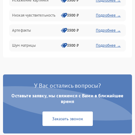
Искажение картинки
3500 ₽
Подробнее →
Электропитание
Низкая чувствительность
3500 ₽
Подробнее →
Измерения
Артефакты
3500 ₽
Подробнее →
Матрица
Шум матрицы
3500 ₽
Подробнее →
Проблемы питания
Температурные проблемы
Сбои коммуникаций и интерфейсов
У Вас остались вопросы?
Программные сбои
Оставьте заявку, мы свяжемся с Вами в ближайшее
время
Проблемы с объективом
Заказать звонок
Экран (дисплей)