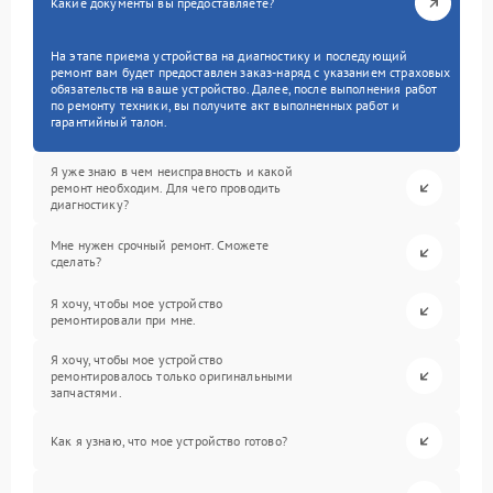
Какие документы вы предоставляете?
На этапе приема устройства на диагностику и последующий
ремонт вам будет предоставлен заказ-наряд с указанием страховых
обязательств на ваше устройство. Далее, после выполнения работ
по ремонту техники, вы получите акт выполненных работ и
гарантийный талон.
Я уже знаю в чем неисправность и какой
ремонт необходим. Для чего проводить
диагностику?
Мне нужен срочный ремонт. Сможете
сделать?
Я хочу, чтобы мое устройство
ремонтировали при мне.
Я хочу, чтобы мое устройство
ремонтировалось только оригинальными
запчастями.
Как я узнаю, что мое устройство готово?