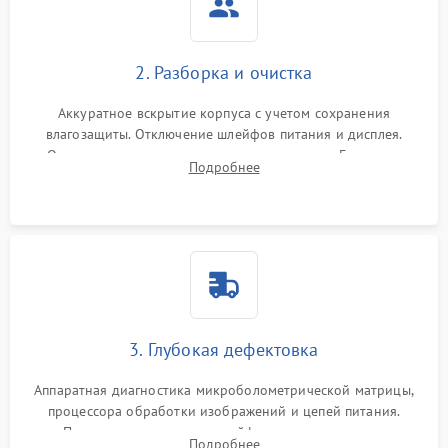
2. Разборка и очистка
Аккуратное вскрытие корпуса с учетом сохранения
влагозащиты. Отключение шлейфов питания и дисплея.
Очистка внутренних плат от окислов и пыли. Бережная
Подробнее
обработка германиевого объектива специализированными
растворами.
3. Глубокая дефектовка
Аппаратная диагностика микроболометрической матрицы,
процессора обработки изображений и цепей питания.
Проверка целостности шлейфов, модуля памяти и
Подробнее