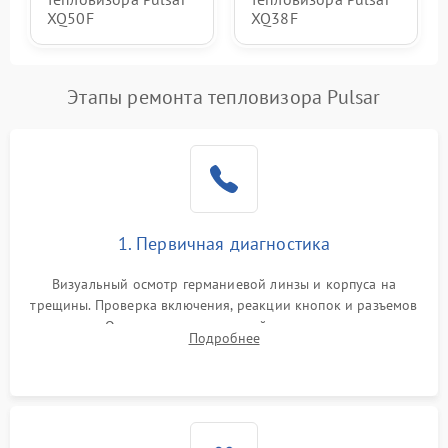
XQ50F
XQ38F
Этапы ремонта тепловизора Pulsar
1. Первичная диагностика
Визуальный осмотр германиевой линзы и корпуса на
трещины. Проверка включения, реакции кнопок и разъемов
зарядки. Оценка вывода тепловой сигнатуры на экран,
Подробнее
проверка базовых функций и считывание системных
ошибок.