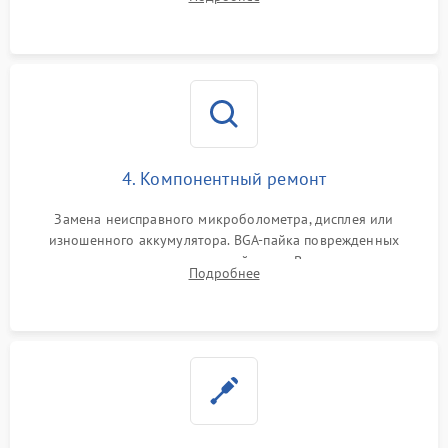
интерфейсов связи. Выявление сгоревших SMD-компонентов
на плате.
4. Компонентный ремонт
Замена неисправного микроболометра, дисплея или
изношенного аккумулятора. BGA-пайка поврежденных
контроллеров на материнской плате. Восстановление
Подробнее
разъемов и кнопок, замена поврежденных элементов
корпуса.