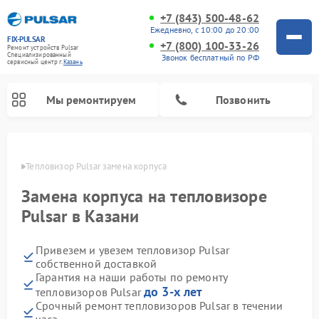
+7 (843) 500-48-62
Ежедневно, с 10:00 до 20:00
FIX-PULSAR
+7 (800) 100-33-26
Ремонт устройств Pulsar
Специализированный
Звонок бесплатный по РФ
cервисный центр г.
Казань
Мы ремонтируем
Позвонить
азани
Тепловизор Pulsar замена корпуса
Замена корпуса на тепловизоре
Ремонт прицелов ночного видения Pulsar
Ремонт оптических прицелов Pulsar
Ремонт тепловизионных прицелов Pulsar
Ремонт цифровых монокуляров Pulsar
Pulsar в Казани
Привезем и увезем тепловизор Pulsar
собственной доставкой
Гарантия на наши работы по ремонту
до 3-х лет
тепловизоров Pulsar
Срочный ремонт тепловизоров Pulsar в течении