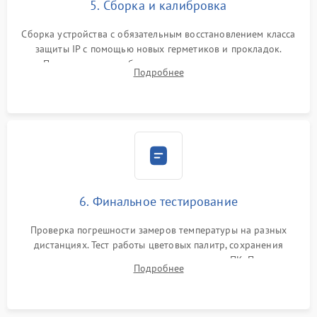
5. Сборка и калибровка
Сборка устройства с обязательным восстановлением класса
защиты IP с помощью новых герметиков и прокладок.
Программная калибровка матрицы по эталонному
Подробнее
абсолютно черному телу для точного измерения температур.
6. Финальное тестирование
Проверка погрешности замеров температуры на разных
дистанциях. Тест работы цветовых палитр, сохранения
термограмм в память и передачи данных на ПК. Проверка
Подробнее
автономности работы и итоговый контроль качества.