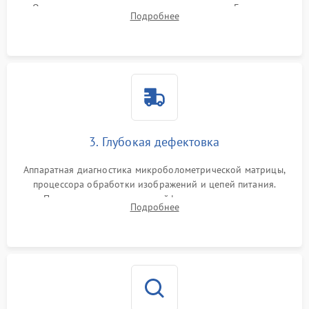
Очистка внутренних плат от окислов и пыли. Бережная
Подробнее
обработка германиевого объектива специализированными
растворами.
3. Глубокая дефектовка
Аппаратная диагностика микроболометрической матрицы,
процессора обработки изображений и цепей питания.
Проверка целостности шлейфов, модуля памяти и
Подробнее
интерфейсов связи. Выявление сгоревших SMD-компонентов
на плате.