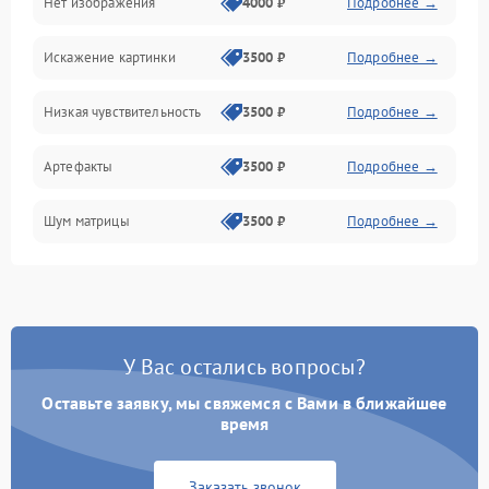
Нет изображения
4000 ₽
Подробнее →
Программные ошибки
Искажение картинки
3500 ₽
Подробнее →
Электропитание
Низкая чувствительность
3500 ₽
Подробнее →
Измерения
Артефакты
3500 ₽
Подробнее →
Матрица
Шум матрицы
3500 ₽
Подробнее →
Проблемы питания
Температурные проблемы
Сбои коммуникаций и интерфейсов
У Вас остались вопросы?
Программные сбои
Оставьте заявку, мы свяжемся с Вами в ближайшее
время
Проблемы с объективом
Заказать звонок