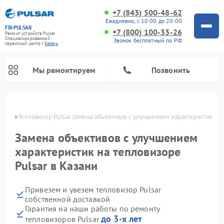
+7 (843) 500-48-62
Ежедневно, с 10:00 до 20:00
FIX-PULSAR
+7 (800) 100-33-26
Ремонт устройств Pulsar
Специализированный
Звонок бесплатный по РФ
cервисный центр г.
Казань
Мы ремонтируем
Позвонить
азани
Тепловизор Pulsar замена объективов с улучшением характеристик
Замена объективов с улучшением
Ремонт прицелов ночного видения Pulsar
Ремонт оптических прицелов Pulsar
Ремонт тепловизионных прицелов Pulsar
Ремонт цифровых монокуляров Pulsar
характеристик на тепловизоре
Pulsar в Казани
Привезем и увезем тепловизор Pulsar
собственной доставкой
Гарантия на наши работы по ремонту
до 3-х лет
тепловизоров Pulsar