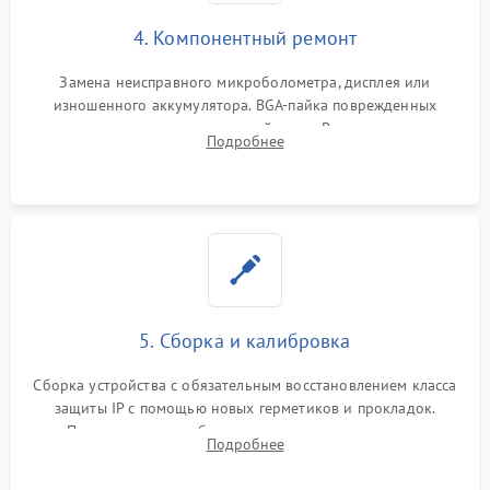
4. Компонентный ремонт
Замена неисправного микроболометра, дисплея или
изношенного аккумулятора. BGA-пайка поврежденных
контроллеров на материнской плате. Восстановление
Подробнее
разъемов и кнопок, замена поврежденных элементов
корпуса.
5. Сборка и калибровка
Сборка устройства с обязательным восстановлением класса
защиты IP с помощью новых герметиков и прокладок.
Программная калибровка матрицы по эталонному
Подробнее
абсолютно черному телу для точного измерения температур.