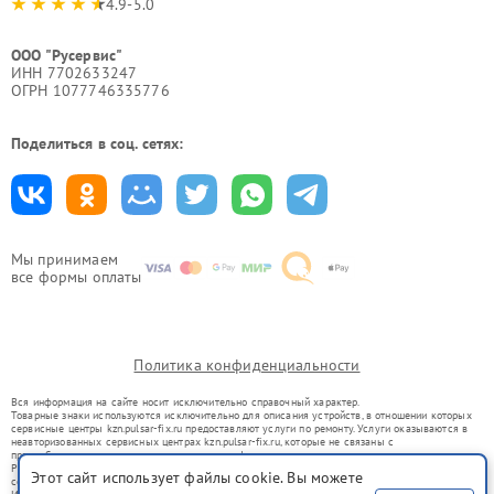
4.9-5.0
ООО "Русервис"
ИНН 7702633247
ОГРН 1077746335776
Поделиться в соц. сетях:
Мы принимаем
все формы оплаты
Политика конфиденциальности
Вся информация на сайте носит исключительно справочный характер.
Товарные знаки используются исключительно для описания устройств, в отношении которых
сервисные центры kzn.pulsar-fix.ru предоставляют услуги по ремонту. Услуги оказываются в
неавторизованных сервисных центрах kzn.pulsar-fix.ru, которые не связаны с
правообладателями товарных знаков или их официальными представителями.
Ремонт осуществляется для устройств, уже введенных в гражданский оборот в соответствии
Этот сайт использует файлы cookie. Вы можете
со статьей 1487 ГК РФ.